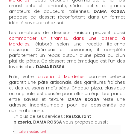
Mordelles
. Cette création gourmande, à la fois
croustillante et fondante, séduit petits et grands
amateurs de douceurs italiennes.
DAMA ROSSA
propose ce dessert réconfortant dans un format
idéal à savourer chez soi.
Les amateurs de desserts maison peuvent aussi
commander un tiramisu dans une pizzeria à
Mordelles
, élaboré selon une recette italienne
classique. Crémeux et savoureux, il complète
parfaitement un repas autour d’une pizza ou d’un
plat de pâtes. Ce dessert emblématique est l’un des
favoris chez
DAMA ROSSA
.
Enfin, votre
pizzeria à Mordelles
comme celle-ci
garantit une pâte artisanale, des garnitures fraîches
et des cuissons maîtrisées. Chaque pizza, classique
ou originale, est pensée pour offrir un équilibre parfait
entre saveur et texture.
DAMA ROSSA
reste une
adresse incontournable pour les passionnés de
cuisine italienne.
En plus de ses services :
Restaurant
pizzeria, DAMA ROSSA
vous propose aussi :
Italien restaurant