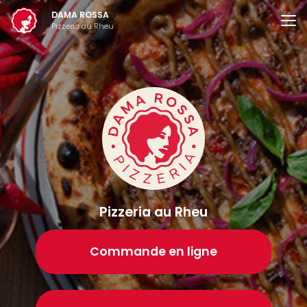
Aller
DAMA ROSSA
au
Pizzeria au Rheu
contenu
principal
Pizzeria au Rheu
Commande en ligne