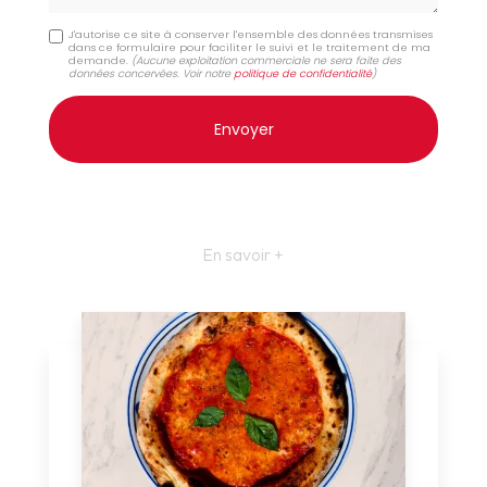
J'autorise ce site à conserver l'ensemble des données transmises
dans ce formulaire pour faciliter le suivi et le traitement de ma
demande.
(Aucune exploitation commerciale ne sera faite des
données concervées. Voir notre
politique de confidentialité
)
En savoir +