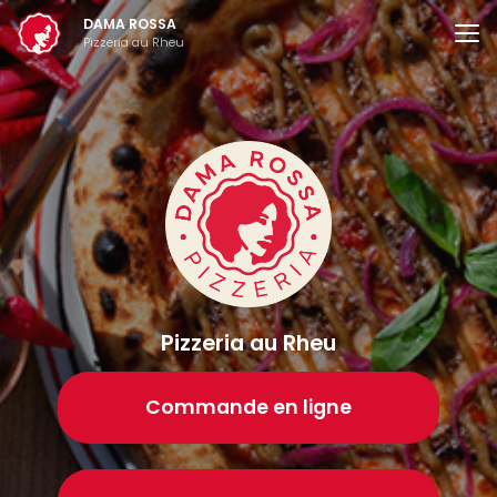
Aller
DAMA ROSSA
au
Pizzeria au Rheu
contenu
principal
Pizzeria au Rheu
Commande en ligne