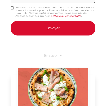
J'autorise ce site à conserver l'ensemble des données transmises
dans ce formulaire pour faciliter le suivi et le traitement de ma
demande.
(Aucune exploitation commerciale ne sera faite des
données concervées. Voir notre
politique de confidentialité
)
En savoir +