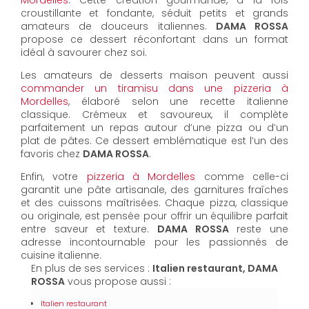
Mordelles
. Cette création gourmande, à la fois
croustillante et fondante, séduit petits et grands
amateurs de douceurs italiennes.
DAMA ROSSA
propose ce dessert réconfortant dans un format
idéal à savourer chez soi.
Les amateurs de desserts maison peuvent aussi
commander un tiramisu dans une pizzeria à
Mordelles
, élaboré selon une recette italienne
classique. Crémeux et savoureux, il complète
parfaitement un repas autour d’une pizza ou d’un
plat de pâtes. Ce dessert emblématique est l’un des
favoris chez
DAMA ROSSA
.
Enfin, votre
pizzeria à Mordelles
comme celle-ci
garantit une pâte artisanale, des garnitures fraîches
et des cuissons maîtrisées. Chaque pizza, classique
ou originale, est pensée pour offrir un équilibre parfait
entre saveur et texture.
DAMA ROSSA
reste une
adresse incontournable pour les passionnés de
cuisine italienne.
En plus de ses services :
Italien restaurant, DAMA
ROSSA
vous propose aussi :
Italien restaurant