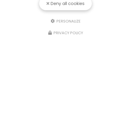
Deny all cookies
DAMA ROSSA
PERSONALIZE
Pizzeria au Rheu
PRIVACY POLICY
36 bis rue Nationale
35650 au Rheu
06 69 53 90 62
Lundi
: fermé
Mardi
: 18h30-21h30
Mercredi
: 18h30-21h30
Jeudi
: 18h30-21h30
Vendredi
: 18h30-22h
Samedi
: 18h30-22h
Dimanche
: 18h30-22h
Suivez-nous sur les réseaux sociaux :