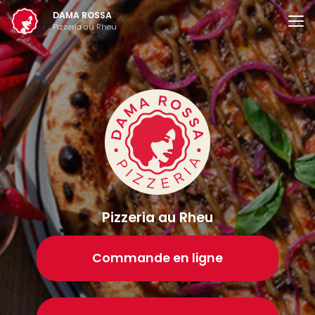
Aller
DAMA ROSSA
au
Pizzeria au Rheu
contenu
principal
Pizzeria au Rheu
Commande en ligne