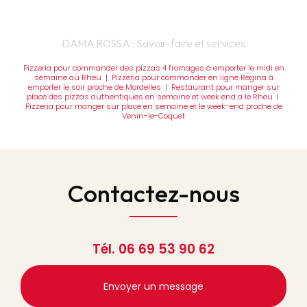
DAMA ROSSA : Savoir-faire et services
Pizzeria pour commander des pizzas 4 fromages à emporter le midi en
semaine au Rheu
|
Pizzeria pour commander en ligne Regina à
emporter le soir proche de Mordelles
|
Restaurant pour manger sur
place des pizzas authentiques en semaine et week end a le Rheu
|
Pizzeria pour manger sur place en semaine et le week-end proche de
Venin-le-Coquet
Contactez-nous
Tél.
06 69 53 90 62
Envoyer un message