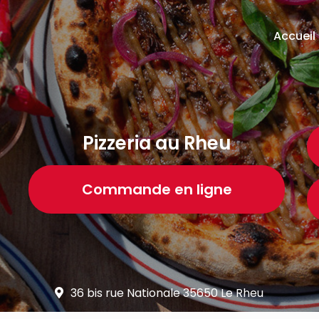
ion principale
Accueil
Pizzeria au Rheu
Commande en ligne
36 bis rue Nationale 35650 Le Rheu