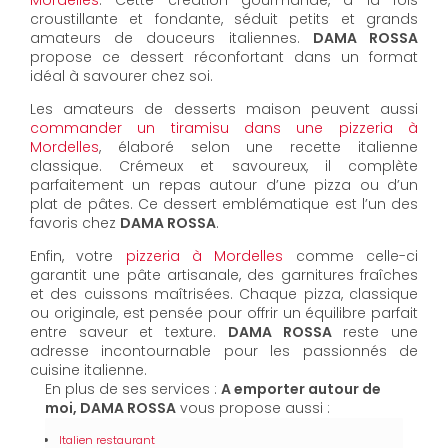
Mordelles
. Cette création gourmande, à la fois
croustillante et fondante, séduit petits et grands
amateurs de douceurs italiennes.
DAMA ROSSA
propose ce dessert réconfortant dans un format
idéal à savourer chez soi.
Les amateurs de desserts maison peuvent aussi
commander un tiramisu dans une pizzeria à
Mordelles
, élaboré selon une recette italienne
classique. Crémeux et savoureux, il complète
parfaitement un repas autour d’une pizza ou d’un
plat de pâtes. Ce dessert emblématique est l’un des
favoris chez
DAMA ROSSA
.
Enfin, votre
pizzeria à Mordelles
comme celle-ci
garantit une pâte artisanale, des garnitures fraîches
et des cuissons maîtrisées. Chaque pizza, classique
ou originale, est pensée pour offrir un équilibre parfait
entre saveur et texture.
DAMA ROSSA
reste une
adresse incontournable pour les passionnés de
cuisine italienne.
En plus de ses services :
A emporter autour de
moi, DAMA ROSSA
vous propose aussi :
Italien restaurant