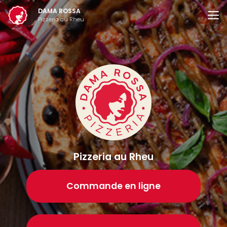
Aller
DAMA ROSSA
au
Pizzeria au Rheu
contenu
principal
Pizzeria au Rheu
Commande en ligne