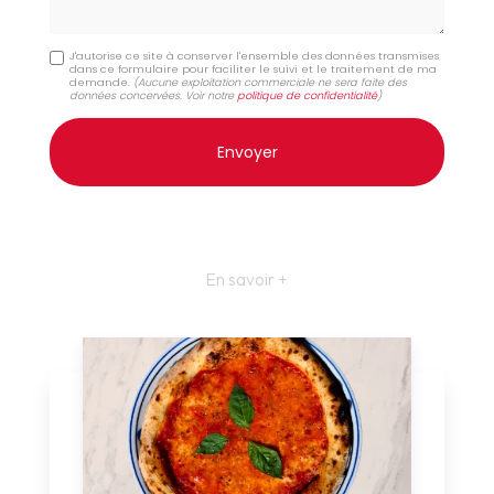
J'autorise ce site à conserver l'ensemble des données transmises
dans ce formulaire pour faciliter le suivi et le traitement de ma
demande.
(Aucune exploitation commerciale ne sera faite des
données concervées. Voir notre
politique de confidentialité
)
En savoir +