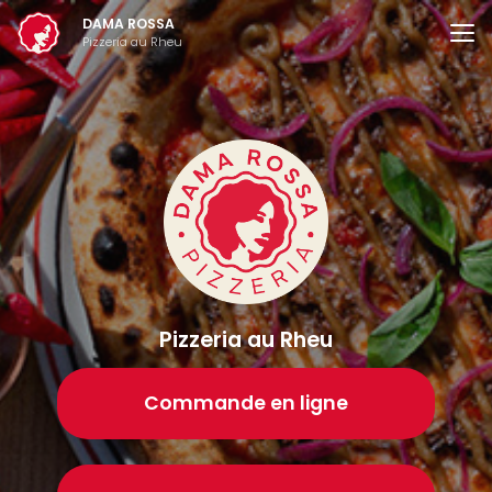
Aller
DAMA ROSSA
au
Pizzeria au Rheu
contenu
principal
Pizzeria au Rheu
Commande en ligne