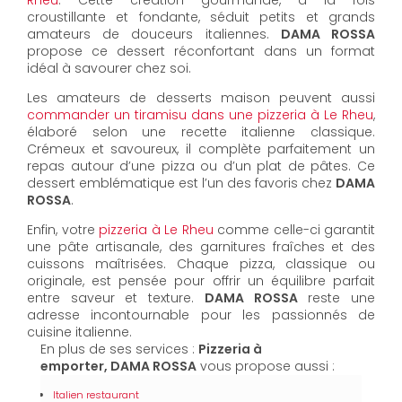
Rheu
. Cette création gourmande, à la fois
croustillante et fondante, séduit petits et grands
amateurs de douceurs italiennes.
DAMA ROSSA
propose ce dessert réconfortant dans un format
idéal à savourer chez soi.
Les amateurs de desserts maison peuvent aussi
commander un tiramisu dans une pizzeria à Le Rheu
,
élaboré selon une recette italienne classique.
Crémeux et savoureux, il complète parfaitement un
repas autour d’une pizza ou d’un plat de pâtes. Ce
dessert emblématique est l’un des favoris chez
DAMA
ROSSA
.
Enfin, votre
pizzeria à Le Rheu
comme celle-ci garantit
une pâte artisanale, des garnitures fraîches et des
cuissons maîtrisées. Chaque pizza, classique ou
originale, est pensée pour offrir un équilibre parfait
entre saveur et texture.
DAMA ROSSA
reste une
adresse incontournable pour les passionnés de
cuisine italienne.
En plus de ses services :
Pizzeria à
emporter, DAMA ROSSA
vous propose aussi :
Italien restaurant