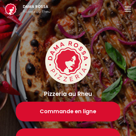
Aller
DAMA ROSSA
au
Pizzeria au Rheu
contenu
principal
Pizzeria au Rheu
Commande en ligne