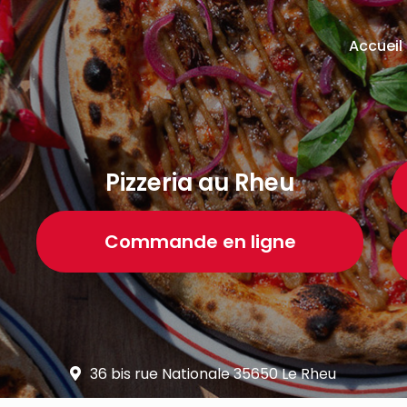
ion principale
Accueil
Pizzeria au Rheu
Commande en ligne
36 bis rue Nationale 35650 Le Rheu