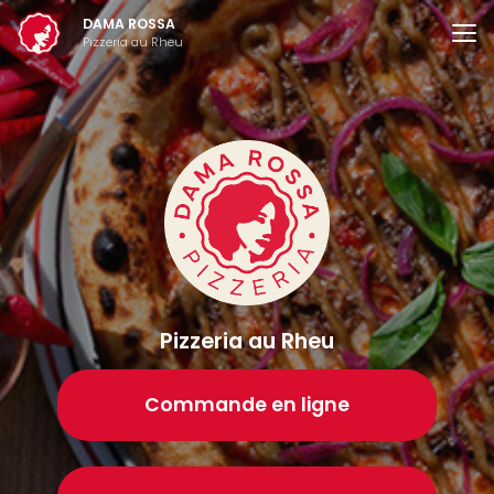
Aller
DAMA ROSSA
au
Pizzeria au Rheu
contenu
principal
Pizzeria au Rheu
Commande en ligne