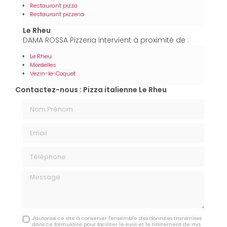
Restaurant pizza
Restaurant pizzeria
Le Rheu
DAMA ROSSA Pizzeria intervient à proximité de :
Le Rheu
Mordelles
Vezin-le-Coquet
Contactez-nous : Pizza italienne Le Rheu
Nom Prénom
Email
Téléphone
Message
J'autorise ce site à conserver l'ensemble des données transmises
dans ce formulaire pour faciliter le suivi et le traitement de ma