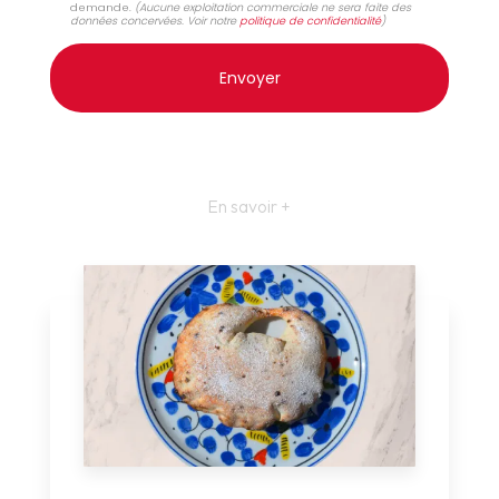
demande.
(Aucune exploitation commerciale ne sera faite des
données concervées. Voir notre
politique de confidentialité
)
En savoir +