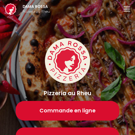
Aller
DAMA ROSSA
au
Pizzeria au Rheu
contenu
principal
Pizzeria au Rheu
Commande en ligne