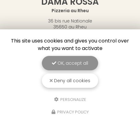
DAMA ROSSA
Pizzeria au Rheu
36 bis rue Nationale
35650 au Rheu
06 69 53 90 62
This site uses cookies and gives you control over
Lundi
: fermé
what you want to activate
Mardi
: 18h30-21h30
Mercredi
: 18h30-21h30
OK, accept all
Jeudi
: 18h30-21h30
Vendredi
: 18h30-22h
Samedi
: 18h30-22h
Deny all cookies
Dimanche
: 18h30-22h
Suivez-nous sur les réseaux sociaux :
PERSONALIZE
PRIVACY POLICY