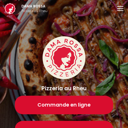
Aller
DAMA ROSSA
au
Pizzeria au Rheu
contenu
principal
Pizzeria au Rheu
Commande en ligne