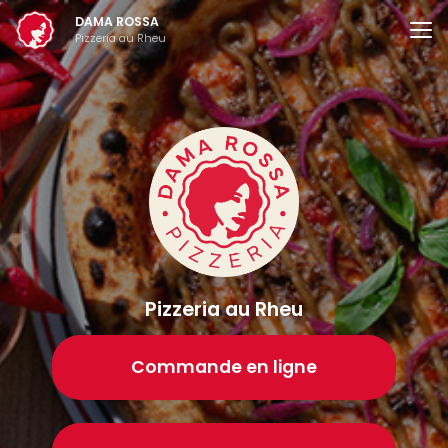
Aller
DAMA ROSSA
au
Pizzeria au Rheu
contenu
principal
Pizzeria au Rheu
Commande en ligne