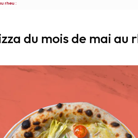
u rheu :
izza du mois de mai au r