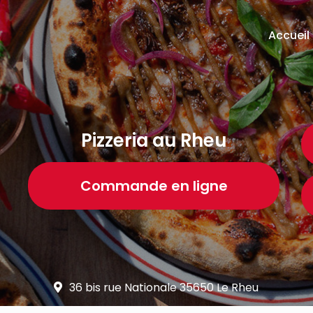
ion principale
Accueil
Pizzeria au Rheu
Commande en ligne
36 bis rue Nationale 35650 Le Rheu