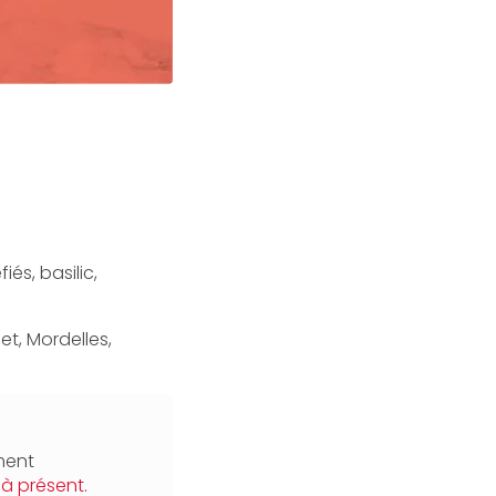
és, basilic,
et, Mordelles,
ment
 à présent
.